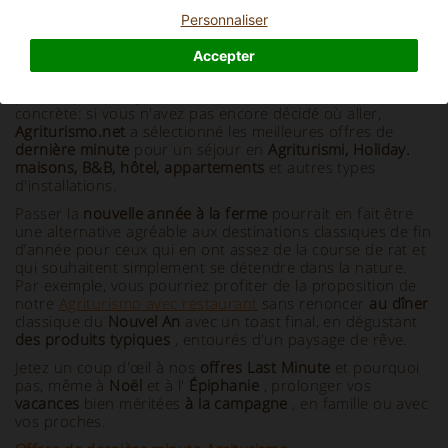
Personnaliser
Info e Description
Accepter
À l'
approche de
la
nouvelle année
,
la possibilité de
passer quelques jours de vacances devient encore plus
concrète: si vous n'avez pas encore décidé où aller,
Agriturismo.net
a sélectionné les meilleures offres de
dernière minute
pour un séjour en
Agriturismi, Holiday.
maisons, B&B, hôtel, appartements
et autres types
d'installations.
Passer la
nouvelle année à la ferme
pourrait en fait être
une alternative agréable aux destinations classiques de fin
d’année pour ceux qui en ont assez de la course de rat et
qui souhaitent simplement se détendre dans la nature.
Par exemple, vous pourriez profiter de la proposition de
notre
Agriturismo avec restaurant
sans renoncer
au dîner
classique du
Nouvel An
avec un toast final, en dégustant
des produits typiques
, entourés d'un paysage de rêve.
Jetez un coup d'œil à nos
offres Last Minute
et pourquoi
pas, même à
Noël
et à l'
Épiphanie
, prolonger vos
vacances
bien méritées
à la campagne
, en famille ou avec
vos proches.