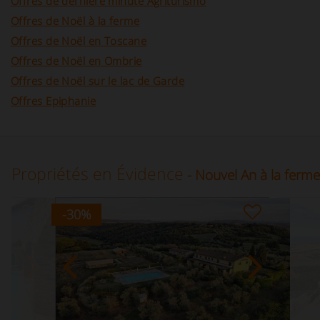
Offres de dernière minute Agriturismo
Offres de Noël à la ferme
Offres de Noël en Toscane
Offres de Noël en Ombrie
Offres de Noël sur le lac de Garde
Offres Epiphanie
Propriétés en Évidence
- Nouvel An à la ferme
-30
%