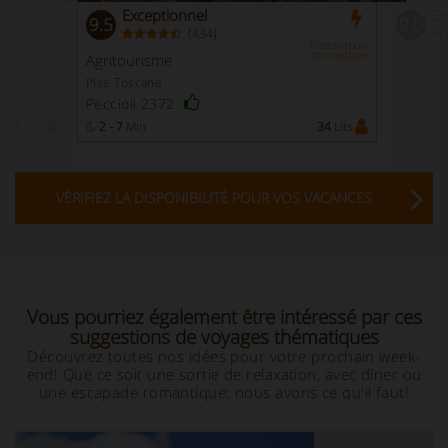
Exceptionnel
Ex
9.5
9.0
(
)
434
Réservation
Immédiate
Agritourisme
Agritou
Pise Toscane
Sassari 
Peccioli 2372
Stintin
28
Lits
2 - 7
Min
34
Lits
3 - 5
M
VÉRIFIEZ LA DISPONIBILITÉ POUR VOS VACANCES
Vous pourriez également être intéressé par ces
suggestions de voyages thématiques
Découvrez toutes nos idées pour votre prochain week-
end! Que ce soit une sortie de relaxation, avec dîner ou
une escapade romantique: nous avons ce qu'il faut!