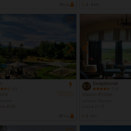
n
10
Lits
2 - 4
Min
n
Exceptionnel
9.7
(
)
(
)
6
14
Réservation
isme
Maison d'hôtes
Immédiate
Toscane
Lucques Toscane
ana 4545
Lucca 2110
n
67
Lits
5 -
Min