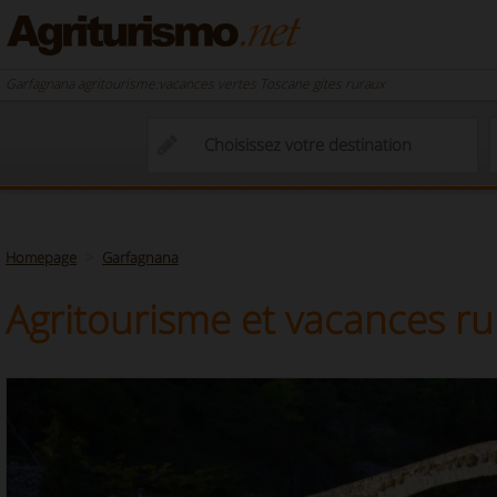
Garfagnana agritourisme:vacances vertes Toscane gites ruraux
Homepage
Garfagnana
Agritourisme et vacances ru