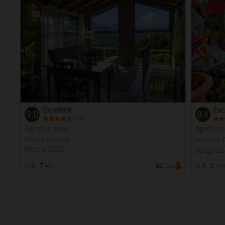
Excellent
Exc
9.0
9.1
(
)
7
Agritourisme
Agritour
Pistoia Toscane
Lucques 
Pescia 5002
Barga 5
3 - 7
Min
62
Lits
3 - 5
Mi