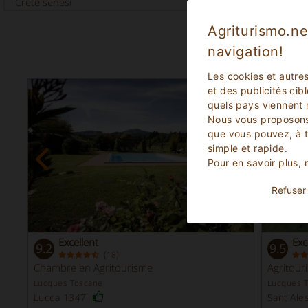
Crete senesi
Agriturismo.ne
navigation!
Les cookies et autre
et des publicités cib
quels pays viennent 
Nous vous proposons
que vous pouvez, à 
simple et rapide.
Pour en savoir plus,
Refuser
Excellent
Exc
9.2
9.5
(
)
18
Chambre en Agritourisme
Agritour
Lucques Toscane
Lucques 
Lucca 1347
Sant'Ale