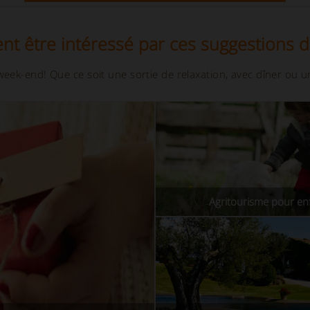
nt être intéressé par ces suggestions 
eek-end! Que ce soit une sortie de relaxation, avec dîner ou u
Agritourisme pour en