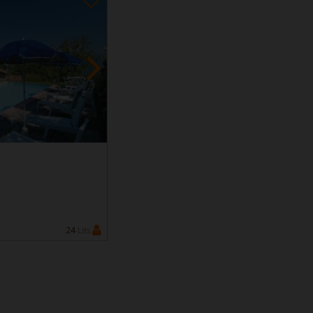
24
Lits