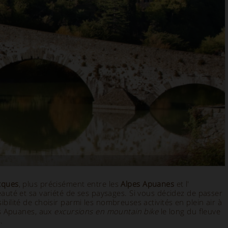
cques
, plus précisément entre les
Alpes Apuanes
et l'
eauté et sa variété de ses paysages. Si vous décidez de passer
ibilité de choisir parmi les nombreuses activités en plein air à
es Apuanes, aux
excursions en mountain bike
le long du fleuve
.