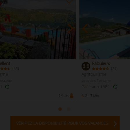
ellent
Fabuleux
8.8
(
)
(
)
65
24
isme
Agritourisme
Toscane
Lucques Toscane
51
Gallicano 1681
n
24
Lits
2 - 7
Min
VÉRIFIEZ LA DISPONIBILITÉ POUR VOS VACANCES