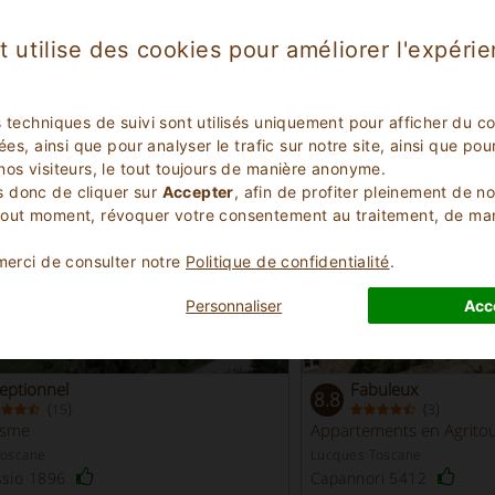
t utilise des cookies pour améliorer l'expéri
Propriétés en Évidence
- Garfagnana
s techniques de suivi sont utilisés uniquement pour afficher du c
lées, ainsi que pour analyser le trafic sur notre site, ainsi que p
nos visiteurs, le tout toujours de manière anonyme.
 donc de cliquer sur
Accepter
, afin de profiter pleinement de n
tout moment, révoquer votre consentement au traitement, de m
 merci de consulter notre
Politique de confidentialité
.
Personnaliser
Acc
eptionnel
Fabuleux
8.8
(
)
(
)
15
3
isme
Appartements en Agrito
Toscane
Lucques Toscane
ssio 1896
Capannori 5412