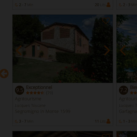
ts
2 - 7
Min
20
Lits
2 - 3
Mi
Exceptionnel
Bie
9.5
7.2
(
)
79
Agritourisme
Agritour
Lucques Toscane
Lucques 
Segromigno In Monte 1599
Garfagn
3 - 7
Min
11
Lits
1 - 3
Mi