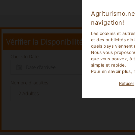
Agriturismo.ne
navigation!
Les cookies et autre
Vérifier la Disponibilité
et des publicités cib
quels pays viennent 
Nous vous proposons
Check In Date
que vous pouvez, à 
simple et rapide.
Pour en savoir plus,
Nombre d' adultes
Refuser