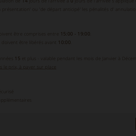
ulation de
14
jours de l'arrivée à
0
jours de l'arrivée s'applique
 présentation' ou 'de départ anticipé' les pénalités d' annulat
doivent être comprises entre
15:00 - 19:00
.
 doivent être libérés avant
10:00
.
années
15
et plus - valable pendant les mois de Janvier à Déce
s le prix, à payer sur place
écurisé
supplémentaires