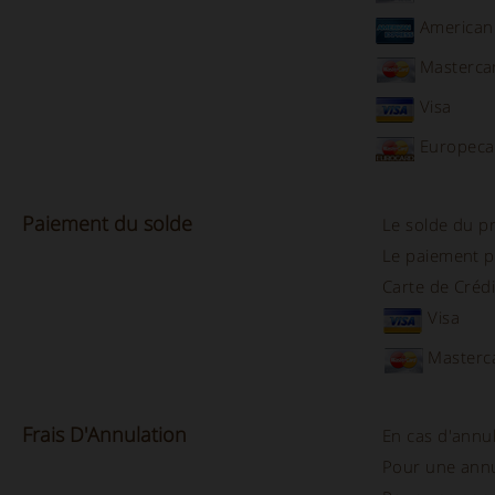
American
Masterca
Visa
Europeca
Paiement du solde
Le solde du pr
Le paiement p
Carte de Crédi
Visa
Masterc
Frais D'
Annulation
En cas d'annu
Pour une ann