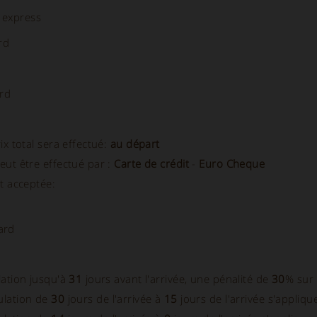
 express
rd
rd
ix total sera effectué:
au départ
eut être effectué par :
Carte de crédit
-
Euro Cheque
t acceptée:
ard
lation jusqu'à
31
jours avant l'arrivée, une pénalité de
30
% sur 
ulation de
30
jours de l'arrivée à
15
jours de l'arrivée s'appliq