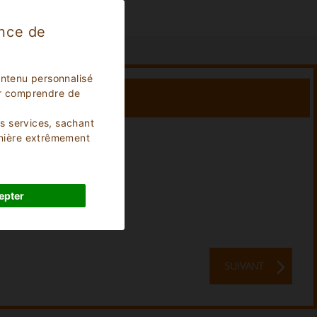
ence de
ontenu personnalisé
our comprendre de
os services, sachant
anière extrêmement
Séjour:
0
Nuits
epter
SUIVANT