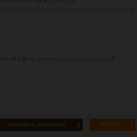
 une pénalité de
100%
du prix total.
ion seront appliquées comme pour les annulations à '0 jours de
mbre -
€ 2.00
Par personne par jour - Jusqu'au jour
5
DEMANDER AU PROPRIETAIRE
RESERVEZ