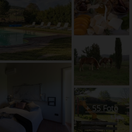
+
55
Foto