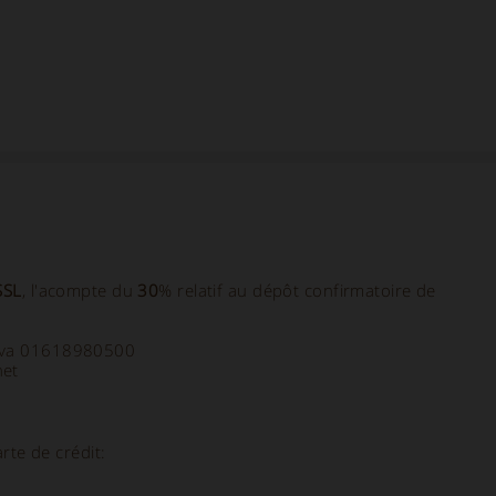
 SSL
, l'acompte du
30
% relatif au dépôt confirmatoire de
a Iva 01618980500
net
arte de crédit: