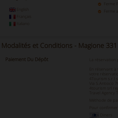
Ferme 
English
Ferme a
Français
Italiano
Modalités et Conditions - Magione 33
Paiement Du
Dépôt
La réservation
En réservant à 
votre réservati
4Tourism s.r.l 
Via S.Antioco 
4tourism srl re
Travel Agency 
Méthode de pai
Pour confirmer v
Diners