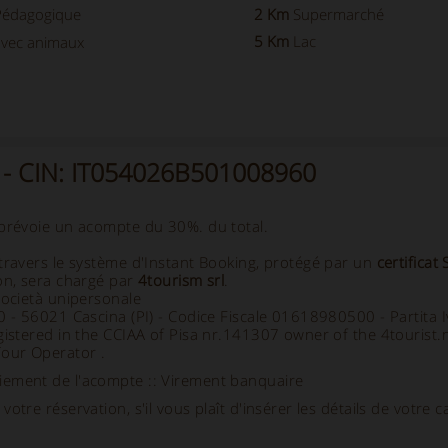
Pédagogique
2 Km
Supermarché
5 Km
Lac
vec animaux
1 - CIN: IT054026B501008960
 prévoie un acompte du 30%. du total.
travers le système d'Instant Booking, protégé par un
certificat
on, sera chargé par
4tourism srl
.
società unipersonale
70 - 56021 Cascina (PI) - Codice Fiscale 01618980500 - Partit
gistered in the CCIAA of Pisa nr.141307 owner of the 4tourist.
Tour Operator .
ement de l'acompte :: Virement banquaire
otre réservation, s'il vous plaît d'insérer les détails de votre c