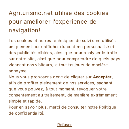
Agriturismo.net utilise des cookies
pour améliorer l'expérience de
Fiesole 3964
Excellent
navigation!
9.2
Agritourisme
Les cookies et autres techniques de suivi sont utilisés
Firenze
, Fiesole
41
Lits
(Carte)
uniquement pour afficher du contenu personnalisé et
des publicités ciblées, ainsi que pour analyser le trafic
sur notre site, ainsi que pour comprendre de quels pays
DEMANDER AU PROPRIETAIRE
viennent nos visiteurs, le tout toujours de manière
anonyme.
Nous vous proposons donc de cliquer sur
Accepter
,
RESERVEZ
afin de profiter pleinement de nos services, sachant
que vous pouvez, à tout moment, révoquer votre
consentement au traitement, de manière extrêmement
Plus d'Informations
simple et rapide.
Pour en savoir plus, merci de consulter notre
Politique
de confidentialité
.
Refuser