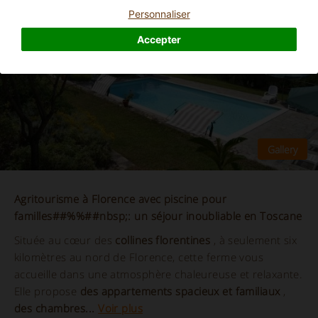
Personnaliser
Accepter
Agritourisme à Florence avec piscine pour
familles##%%##nbsp;: un séjour inoubliable en Toscane
Située au cœur des
collines florentines
, à seulement six
kilomètres au nord de Florence, cette ferme vous
accueille dans une atmosphère chaleureuse et relaxante.
Elle propose
des appartements spacieux et familiaux
,
des chambres...
Voir plus