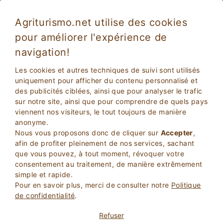
Agriturismo.net utilise des cookies
pour améliorer l'expérience de
Barberino del Mugello 2469
Excellent
navigation!
9
Maison d'hôtes
Les cookies et autres techniques de suivi sont utilisés
Firenze
, Barberino del Mugello
14
Lits
(Carte)
uniquement pour afficher du contenu personnalisé et
des publicités ciblées, ainsi que pour analyser le trafic
sur notre site, ainsi que pour comprendre de quels pays
DEMANDER AU PROPRIETAIRE
viennent nos visiteurs, le tout toujours de manière
anonyme.
Nous vous proposons donc de cliquer sur
Accepter
,
RESERVEZ
afin de profiter pleinement de nos services, sachant
que vous pouvez, à tout moment, révoquer votre
consentement au traitement, de manière extrêmement
Plus d'Informations
simple et rapide.
Pour en savoir plus, merci de consulter notre
Politique
de confidentialité
.
Refuser