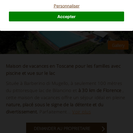
Personnaliser
Accepter
Maison de vacances en Toscane pour les familles avec
piscine et vue sur le lac
Située à Barberino di Mugello, à seulement 100 mètres
du pittoresque lac de Bilancino et
à 30 km de Florence
,
cette maison de vacances offre un séjour idéal en pleine
nature, placé sous le signe de la détente et du
divertissement.
Parfaitement...
Voir plus
DEMANDER AU PROPRIETAIRE