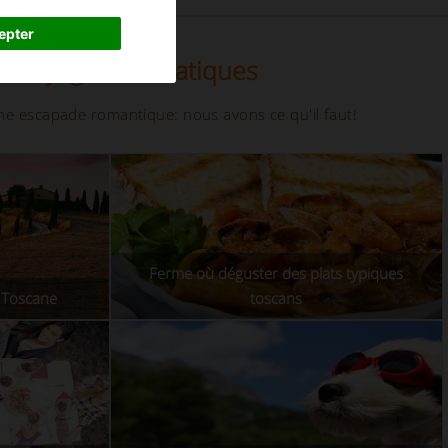
epter
de voyages thématiques
ne escapade romantique: nous avons ce qu'il faut!
Ferme où déguster des plats typiques
n Toscane
toscans