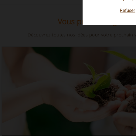
Refuser
Vous pourriez égaleme
Découvrez toutes nos idées pour votre prochain w