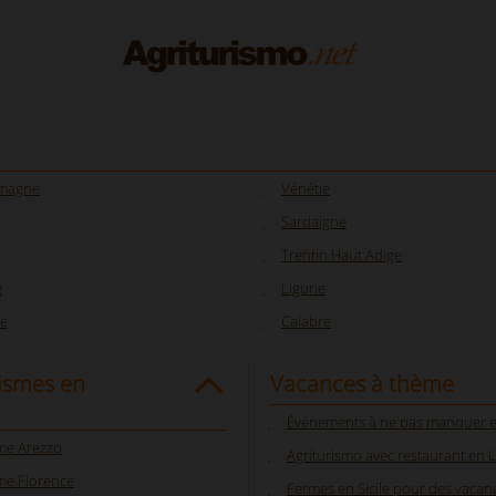
omagne
Vénétie
Sardaigne
Trentin Haut Adige
e
Ligurie
e
Calabre
ismes en
Vacances à thème
Événements à ne pas manquer en
sme Arezzo
Agriturismo avec restaurant en L
me Florence
Fermes en Sicile pour des vacan