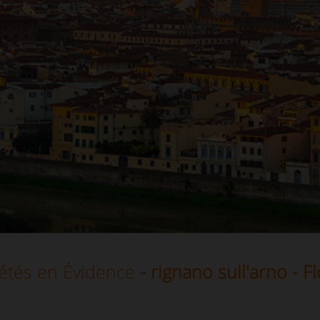
étés en Évidence
- rignano sull'arno - F