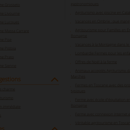
gastronomiques
sme Grosseto
Agriturismo avec piscine en Cal
me Livourne
Vacances en Ombrie : que mang
sme Lucques
Agritourisme pour Familles en Ém
sme Massa Carrare
Romagne
me Pise
Vacances à la Montagne dans le
me Pistoia
Lombardie Fermes pour les enf
me Prato
Offres de Noël à la ferme
sme Sienne
Animaux acceptés Agriturismo d
Marches
gestions
Fermes en Toscane avec des pro
e charme
typiques
iturismo
Ferme avec école d'équitation en
Romagne
on immédiate
Ferme avec connexion internet e
s
Véritable agritourisme en Tosca
es