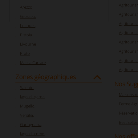
Agritouri
Arezzo
Agritouris
Grosseto
Agritouri
Lucques
Agritouri
Pistoia
Agritouris
Livourne
Agritouris
Prato
Agritouris
Massa Carrare
Agritouri
Zones géographiques
Nos Sug
Salento
,
Maisons d
lago_di_garda
,
Ferme Agr
Mugello
,
Réservati
Versilia
,
Best Seller
Garfagnana
,
lago_di_como
,
Nos offr