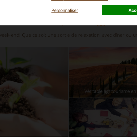
Personnaliser
Acc
nt être intéressé par ces suggestions 
eek-end! Que ce soit une sortie de relaxation, avec dîner ou u
Véritable agritourisme e