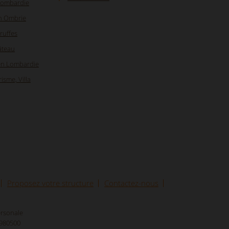
 Lombardie
en Ombrie
ruffes
âteau
 en Lombardie
isme, Villa
Proposez votre structure
Contactez-nous
ersonale
8980500