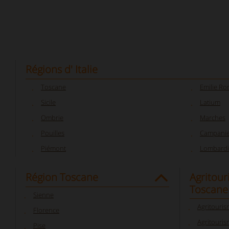
Régions d' Italie
Toscane
Emilie R
Sicile
Latium
Ombrie
Marches
Pouilles
Campani
Piémont
Lombardi
Région Toscane
Agritour
Toscane
Sienne
Agritouri
Florence
Agritouris
Pise