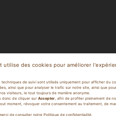
t utilise des cookies pour améliorer l'expéri
s techniques de suivi sont utilisés uniquement pour afficher du c
lées, ainsi que pour analyser le trafic sur notre site, ainsi que p
nos visiteurs, le tout toujours de manière anonyme.
 donc de cliquer sur
Accepter
, afin de profiter pleinement de n
tout moment, révoquer votre consentement au traitement, de m
VÉRIFIEZ LA DISPONIBILITÉ POUR VOS VACANCES
 merci de consulter notre
Politique de confidentialité
.