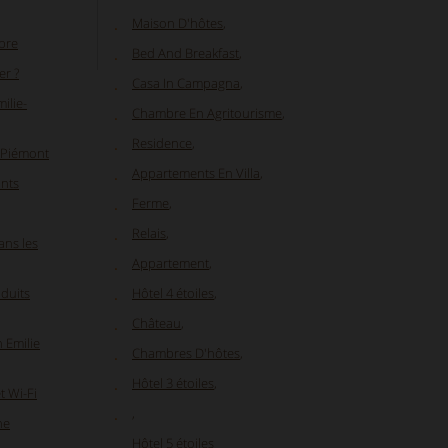
Maison D'hôtes
,
abre
Bed And Breakfast
,
er ?
Casa In Campagna
,
ilie-
Chambre En Agritourisme
,
Residence
,
 Piémont
Appartements En Villa
,
ants
Ferme
,
Relais
,
ans les
Appartement
,
duits
Hôtel 4 étoiles
,
Château
,
 Emilie
Chambres D'hôtes
,
Hôtel 3 étoiles
,
t Wi-Fi
,
ne
Hôtel 5 étoiles