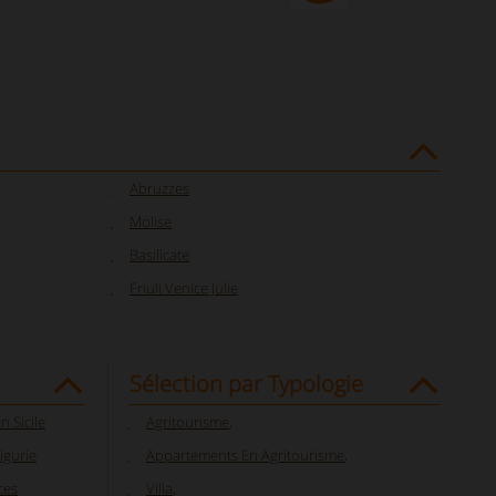
Abruzzes
Molise
Basilicate
Friuli Venice Julie
Sélection par Typologie
 Sicile
Agritourisme
,
igurie
Appartements En Agritourisme
,
ces
Villa
,