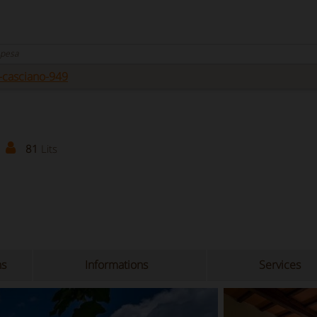
 pesa
-casciano-949
81
Lits
ns
Informations
Services