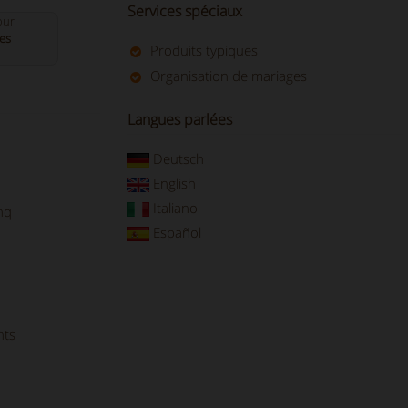
Services spéciaux
our
es
Produits typiques
Organisation de mariages
Langues parlées
Deutsch
English
Italiano
inq
Español
nts