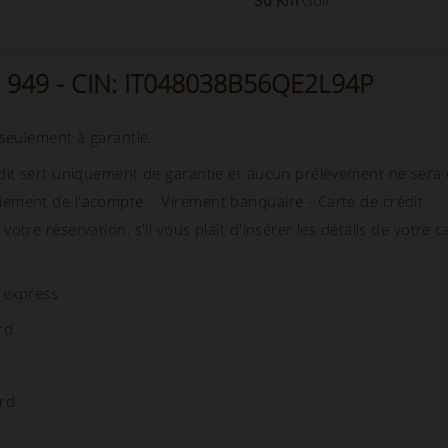
30 Km
Golf
no 949 - CIN: IT048038B56QE2L94P
 seulement à garantie.
dit sert uniquement de garantie et aucun prélèvement ne sera 
ement de l'acompte :: Virement banquaire - Carte de crédit
otre réservation, s'il vous plaît d'insérer les détails de votre c
 express
rd
rd