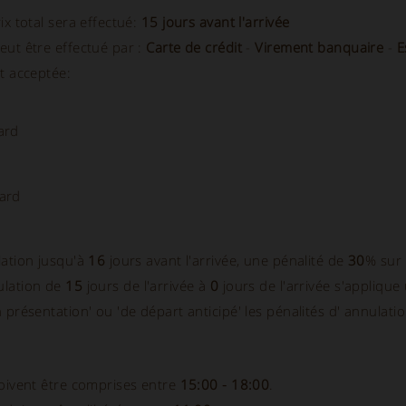
ix total sera effectué:
15 jours avant l'arrivée
eut être effectué par :
Carte de crédit
-
Virement banquaire
-
E
t acceptée:
ard
ard
lation jusqu'à
16
jours avant l'arrivée, une pénalité de
30
% sur 
ulation de
15
jours de l'arrivée à
0
jours de l'arrivée s'applique
 présentation' ou 'de départ anticipé' les pénalités d' annulat
doivent être comprises entre
15:00 - 18:00
.