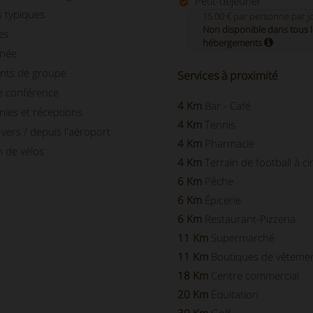
Petit-déjeuner
s typiques
15.00 € par personne par j
Non disponible dans tous l
es
hébergements
née
nts de groupe
Services à proximité
de conférence
4 Km
Bar - Café
ies et réceptions
4 Km
Tennis
vers / depuis l'aéroport
4 Km
Pharmacie
n de vélos
4 Km
Terrain de football à c
6 Km
Pêche
6 Km
Épicerie
6 Km
Restaurant-Pizzeria
11 Km
Supermarché
11 Km
Boutiques de vêteme
18 Km
Centre commercial
20 Km
Équitation