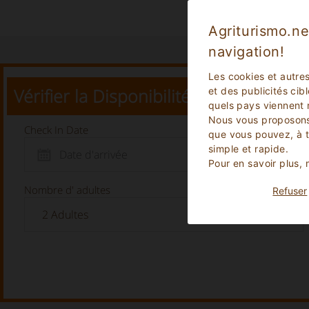
Agriturismo.ne
navigation!
Les cookies et autre
Vérifier la Disponibilité
et des publicités cib
quels pays viennent 
Nous vous proposons
Check In Date
que vous pouvez, à 
simple et rapide.
Pour en savoir plus,
Nombre d' adultes
Refuser