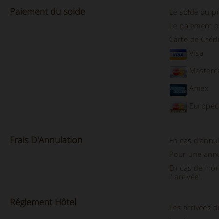
Paiement du solde
Le solde du pr
Le paiement p
Carte de Crédi
Visa
Masterc
Amex
Europec
Frais D'
Annulation
En cas d'annu
Pour une ann
En cas de 'non
l' arrivée'.
Réglement
Hôtel
Les arrivées 