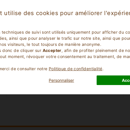
t utilise des cookies pour améliorer l'expéri
s techniques de suivi sont utilisés uniquement pour afficher du c
lées, ainsi que pour analyser le trafic sur notre site, ainsi que p
nos visiteurs, le tout toujours de manière anonyme.
 donc de cliquer sur
Accepter
, afin de profiter pleinement de n
Check Out Date
tout moment, révoquer votre consentement au traitement, de m
 merci de consulter notre
Politique de confidentialité
.
Nombre d'Enfants
Personnaliser
Acc