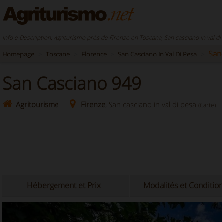
Info e Description: Agriturismo près de Firenze en Toscana, San casciano in val di
San
Homepage
Toscane
Florence
San Casciano In Val Di Pesa
San Casciano 949
Agritourisme
Firenze
, San casciano in val di pesa
(Carte)
Hébergement et Prix
Modalités et Conditio