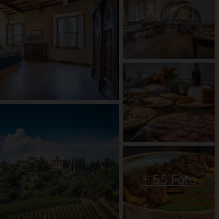
+
55
Foto