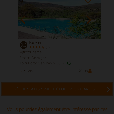
Excellent
9.3
(
)
7
Agritourisme
Sassari Sardaigne
Loiri Porto San Paolo 3617
2 -
Min
20
Lits
VÉRIFIEZ LA DISPONIBILITÉ POUR VOS VACANCES
Vous pourriez également être intéressé par ces