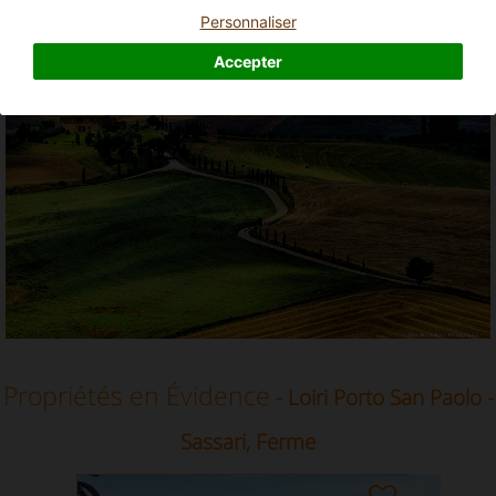
Ferme en Loiri Porto San Paolo, Sassari, Sardaigne
Personnaliser
Accepter
Propriétés en Évidence
- Loiri Porto San Paolo -
Sassari, Ferme