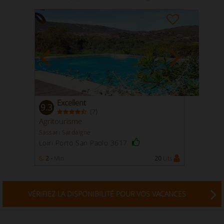
Excellent
9.3
(
)
7
Agritourisme
Sassari Sardaigne
Loiri Porto San Paolo 3617
2 -
Min
20
Lits
VÉRIFIEZ LA DISPONIBILITÉ POUR VOS VACANCES