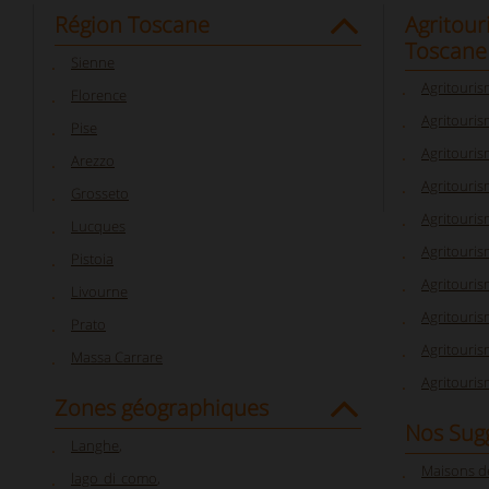
Région Toscane
Agritour
Toscane
Sienne
Agritouri
Florence
Agritouris
Pise
Agritouri
Arezzo
Agritouris
Grosseto
Agritouri
Lucques
Agritouri
Pistoia
Agritouris
Livourne
Agritouris
Prato
Agritouris
Massa Carrare
Agritouri
Zones géographiques
Nos Sug
Langhe
,
Maisons d
lago_di_como
,