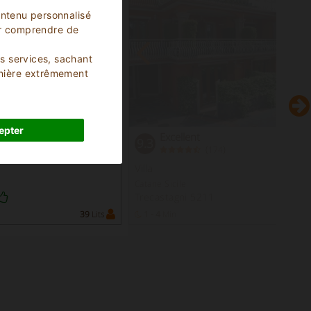
ontenu personnalisé
our comprendre de
os services, sachant
anière extrêmement
epter
Excellent
9.3
(
)
174
Villa
Catane Sicile
Trecastagni 5211
39
Lits
1 - 4
Min