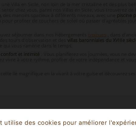
 une Villa en Sicile, non loin de la mer cristalline et des plus be
ntir chez vous, parmi nos Villas en Sicile, vous trouverez de 
,
des manoirs spacieux à différents niveaux, avec une
piscine p
x pour profiter de couchers de soleil où passer d'agréables jou
s pouvez séjourner dans nos hébergements
typiques
, dans d'anci
des tours d'observation et des
villas baronniales du XVIIIe siècl
e qui vous ramène dans le temps.
, confort et intimité
. Vous planifierez vos journées, vous ne de
ez vivre à votre rythme, profiter de votre indépendance et vou
ette île magnifique en la vivant à votre guise et découvrez ses 
étés en Évidence
- Séjour dans une Villa 
t utilise des cookies pour améliorer l'expéri