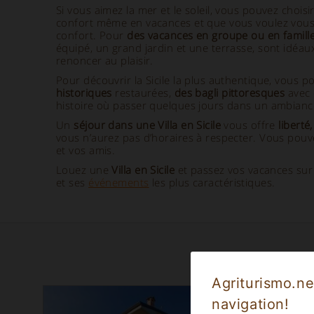
Si vous aimez la mer et le soleil, vous pouvez choisir
confort même en vacances et que vous voulez vous se
confort. Pour
des vacances en groupe ou en famille
équipé, un grand jardin et une terrasse, sont idéau
renoncer au plaisir.
Pour découvrir la Sicile la plus authentique, vou
historiques
restaurées,
des bagli pittoresques
avec 
histoire où passer quelques jours dans un ambianc
Un
séjour dans une Villa en Sicile
vous offre
liberté
vous n’aurez pas d’horaires à respecter. Vous pouv
et vos amis.
Louez une
Villa en Sicile
et passez vos vacances sur c
et ses
événements
les plus caractéristiques.
Propri
Agriturismo.ne
navigation!