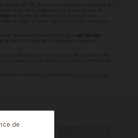
lles plages de l'île. Si vous ne voulez pas renoncer au
belles propriétés élégantes équipées de tout le
rivée
entourée de verdure, un solarium bien
rnées en plein air avec votre enfants ou amis sans
ennes demeures rurales telles que
des
fermes
e,
et découvrir des lieux fascinants riches en
vrez pas abandonner vos espaces et vos habitudes,
s aurez beaucoup de place pour vous, votre famille
beautés naturelles, culturelles et
gastronomiques
en Sicile
ence de