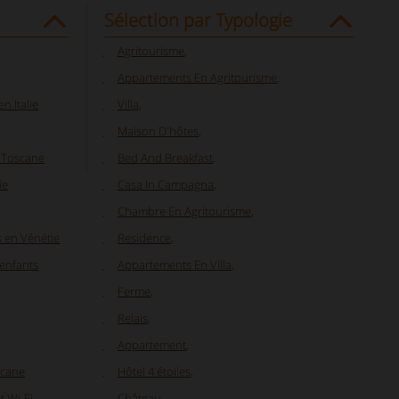
Sélection par Typologie
Agritourisme
,
Appartements En Agritourisme
,
n Italie
Villa
,
Maison D'hôtes
,
 Toscane
Bed And Breakfast
,
ie
Casa In Campagna
,
Chambre En Agritourisme
,
 en Vénétie
Residence
,
 enfants
Appartements En Villa
,
Ferme
,
Relais
,
Appartement
,
scane
Hôtel 4 étoiles
,
t Wi-Fi
Château
,