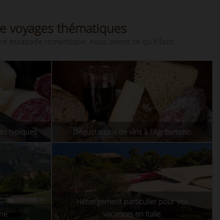
de voyages thématiques
ne escapade romantique: nous avons ce qu'il faut!
ts typiques
Dégustations de vins à l'Agriturismo
Hébergement particulier pour vos
gne
vacances en Italie