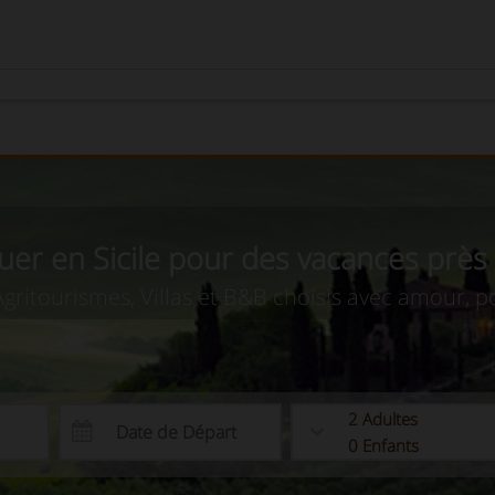
louer en Sicile pour des vacances près
Agritourismes, Villas et B&B choisis avec amour,
2
Adultes
0
Enfants