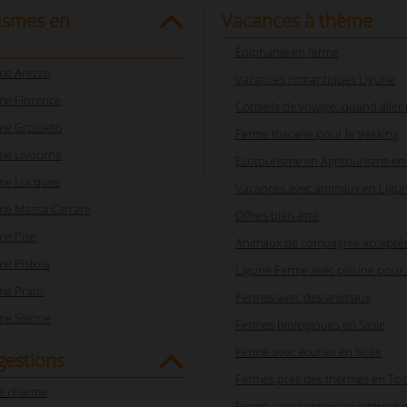
ismes en
Vacances à thème
Épiphanie en ferme
sme Arezzo
Vacances romantiques Ligurie
me Florence
Conseils de voyage: quand aller e
sme Grosseto
Ferme toscane pour le trekking
me Livourne
Ecotourisme en Agritourisme en
sme Lucques
Vacances avec animaux en Ligur
sme Massa Carrare
Offres bien-être
me Pise
Animaux de compagnie acceptés
me Pistoia
Ligurie Ferme avec piscine pour
me Prato
Fermes avec des animaux
sme Sienne
Fermes biologiques en Sicile
Ferme avec écuries en Sicile
gestions
Fermes près des thermes en To
e charme
Ferme avec connexion internet e