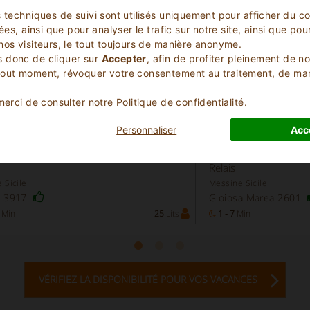
s techniques de suivi sont utilisés uniquement pour afficher du c
lées, ainsi que pour analyser le trafic sur notre site, ainsi que p
nos visiteurs, le tout toujours de manière anonyme.
 donc de cliquer sur
Accepter
, afin de profiter pleinement de n
tout moment, révoquer votre consentement au traitement, de m
 merci de consulter notre
Politique de confidentialité
.
Personnaliser
Acc
Exceptionnel
Excellent
9.1
(
)
(
)
7
17
Relais
 Sicile
Messine Sicile
a 3917
Gioiosa Marea 2601
Min
25
Lits
1 - 7
Min
VÉRIFIEZ LA DISPONIBILITÉ POUR VOS VACANCES