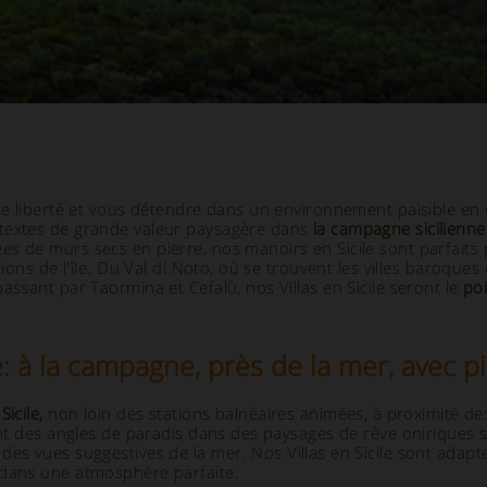
te liberté et vous détendre dans un environnement paisible en 
ntextes de grande valeur paysagère dans
la campagne sicilienne
s de murs secs en pierre, nos manoirs en Sicile sont parfaits
tions de l'île. Du Val di Noto, où se trouvent les villes baroque
assant par Taormina et Cefalù, nos Villas en Sicile seront le
poi
e: à la campagne, près de la mer, avec p
Sicile,
non loin des stations balnéaires animées, à proximité des 
ont des angles de paradis dans des paysages de rêve oniriques si
s vues suggestives de la mer. Nos Villas en Sicile sont adaptée
 dans une atmosphère parfaite.