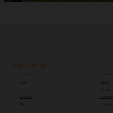
Régions d' Italie
Toscane
Emilie R
Sicile
Latium
Ombrie
Marches
Pouilles
Campani
Piémont
Lombardi