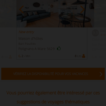
Exc
New entry
9.9
Maison d'hôtes
Casa in
Bari Pouilles
Bari Pouil
Polignano A Mare 5629
Convers
2 -
Min
8
Lits
8
Lits
4 -
Min
VÉRIFIEZ LA DISPONIBILITÉ POUR VOS VACANCES
Vous pourriez également être intéressé par ces
suggestions de voyages thématiques