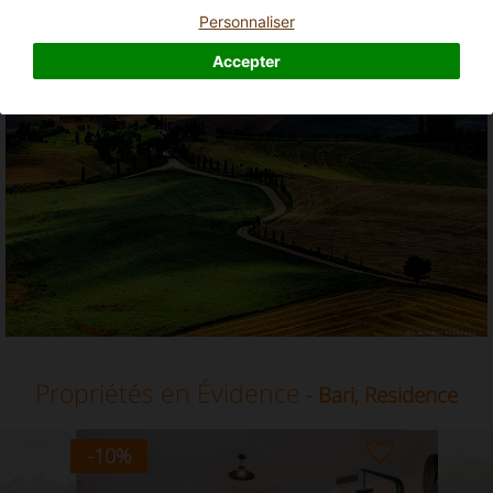
Residence en Bari, Pouilles
Personnaliser
Accepter
Propriétés en Évidence
- Bari, Residence
-10
%