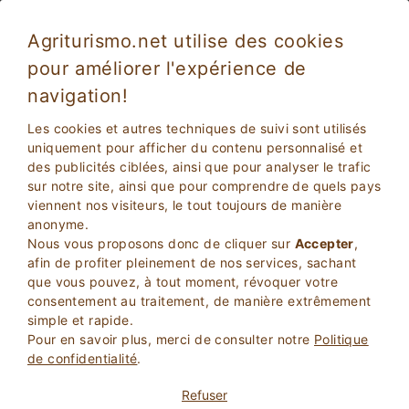
Agriturismo.net utilise des cookies
pour améliorer l'expérience de
Piobbico 2040
Excellent
navigation!
9.1
Appartements en Agritourisme
Les cookies et autres techniques de suivi sont utilisés
Pesaro Urbino
, Piobbico
32
Lits
(Carte)
uniquement pour afficher du contenu personnalisé et
des publicités ciblées, ainsi que pour analyser le trafic
sur notre site, ainsi que pour comprendre de quels pays
DEMANDER AU PROPRIETAIRE
viennent nos visiteurs, le tout toujours de manière
anonyme.
RESERVEZ
Nous vous proposons donc de cliquer sur
Accepter
,
afin de profiter pleinement de nos services, sachant
que vous pouvez, à tout moment, révoquer votre
Plus d'Informations
consentement au traitement, de manière extrêmement
simple et rapide.
Pour en savoir plus, merci de consulter notre
Politique
10 Avis
de confidentialité
.
Propriété
Refuser