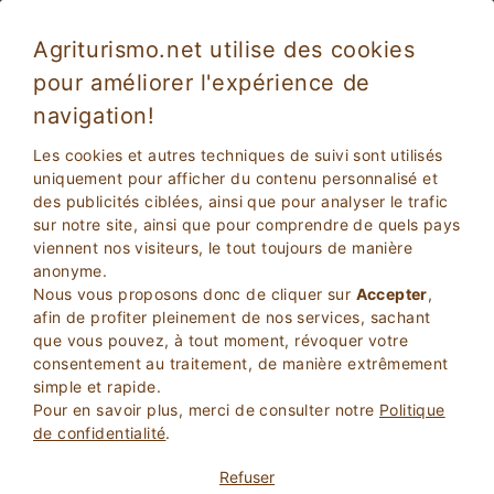
Agriturismo.net utilise des cookies
pour améliorer l'expérience de
Matera 5021
Exceptionnel
navigation!
10
Bed and Breakfast
Les cookies et autres techniques de suivi sont utilisés
Matera
, Matera
14
Lits
(Carte)
uniquement pour afficher du contenu personnalisé et
des publicités ciblées, ainsi que pour analyser le trafic
sur notre site, ainsi que pour comprendre de quels pays
DEMANDER AU PROPRIETAIRE
viennent nos visiteurs, le tout toujours de manière
anonyme.
RESERVEZ
Nous vous proposons donc de cliquer sur
Accepter
,
afin de profiter pleinement de nos services, sachant
que vous pouvez, à tout moment, révoquer votre
Plus d'Informations
consentement au traitement, de manière extrêmement
simple et rapide.
Pour en savoir plus, merci de consulter notre
Politique
1 Avis
de confidentialité
.
Propriété
Refuser