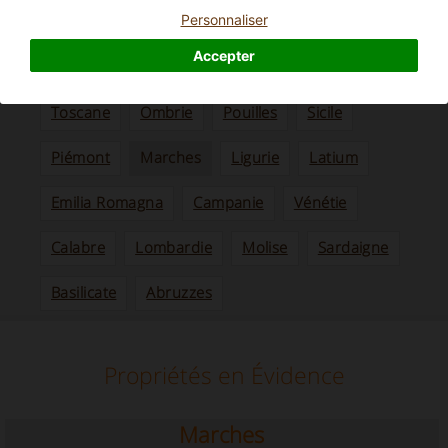
Notre sélection de Ferme, Relais et charme Villas en
marche
Personnaliser
Accepter
Choisissez votre région
Toscane
Ombrie
Pouilles
Sicile
Piémont
Marches
Ligurie
Latium
Emilia Romagna
Campanie
Vénétie
Calabre
Lombardie
Molise
Sardaigne
Basilicate
Abruzzes
Propriétés en Évidence
Marches