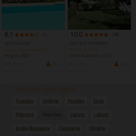
8.1
10.0
(
1
)
(
18
)
Agritourisme
Bed and Breakfast
Pesaro Urbino Marches
Fermo Marches
Pergola 4507
Monterubbiano 4707
1 - 5
Min
31
Lits
3 -
Min
6
Lits
Choisissez votre région
Toscane
Ombrie
Pouilles
Sicile
Piémont
Marches
Ligurie
Latium
Emilia Romagna
Campanie
Vénétie