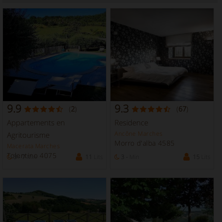
9.9
9.3
(
2
)
(
67
)
Appartements en
Residence
Ancône Marches
Agritourisme
Morro d'alba 4585
Macerata Marches
Tolentino 4075
3 - 7
Min
11
Lits
3 -
Min
15
Lits