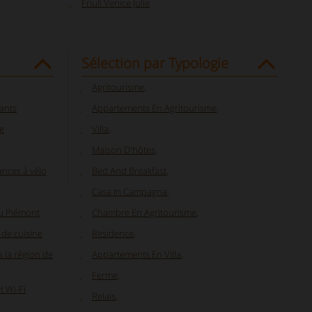
Friuli Venice Julie
Sélection par Typologie
Agritourisme
,
fants
Appartements En Agritourisme
,
e
Villa
,
Maison D'hôtes
,
nces à vélo
Bed And Breakfast
,
Casa In Campagna
,
u Piémont
Chambre En Agritourisme
,
de cuisine
Residence
,
 la région de
Appartements En Villa
,
Ferme
,
t Wi-Fi
Relais
,