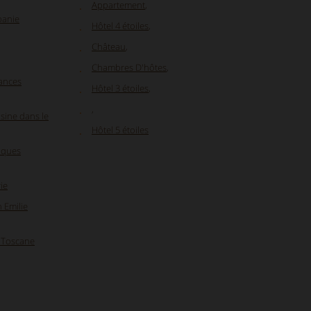
Appartement
,
panie
Hôtel 4 étoiles
,
Château
,
Chambres D'hôtes
,
ances
Hôtel 3 étoiles
,
,
sine dans le
Hôtel 5 étoiles
iques
ie
 Emilie
 Toscane