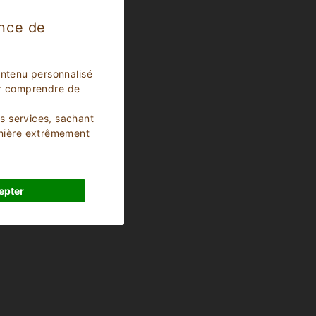
ence de
ontenu personnalisé
our comprendre de
os services, sachant
anière extrêmement
epter