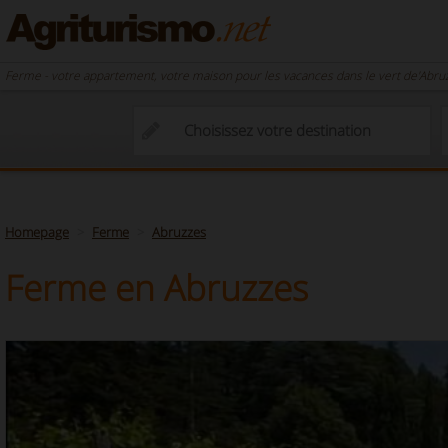
Ferme - votre appartement, votre maison pour les vacances dans le vert de'Abru
Homepage
Ferme
Abruzzes
Ferme en Abruzzes