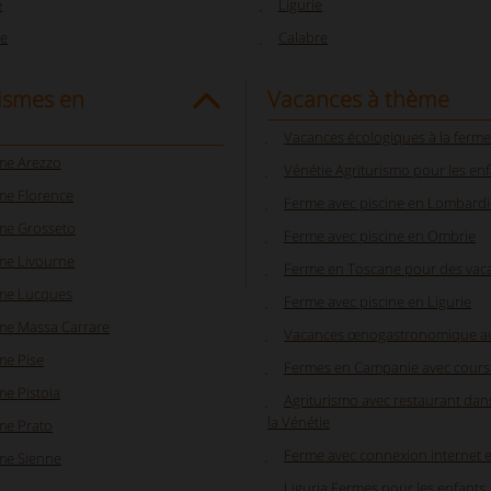
e
Ligurie
e
Calabre
ismes en
Vacances à thème
Vacances écologiques à la ferme
sme Arezzo
Vénétie Agriturismo pour les en
me Florence
Ferme avec piscine en Lombardi
sme Grosseto
Ferme avec piscine en Ombrie
me Livourne
Ferme en Toscane pour des vaca
sme Lucques
Ferme avec piscine en Ligurie
sme Massa Carrare
Vacances œnogastronomique a
me Pise
Fermes en Campanie avec cours 
me Pistoia
Agriturismo avec restaurant dans
la Vénétie
me Prato
Ferme avec connexion internet e
sme Sienne
Liguria Fermes pour les enfants