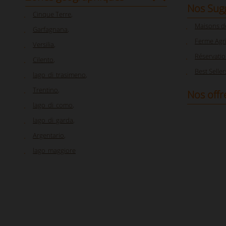
Nos Sug
Cinque Terre
,
Maisons d
Garfagnana
,
Ferme Agr
Versilia
,
Réservati
Cilento
,
Best Seller
lago_di_trasimeno
,
Trentino
,
Nos offr
lago_di_como
,
lago_di_garda
,
Argentario
,
lago_maggiore