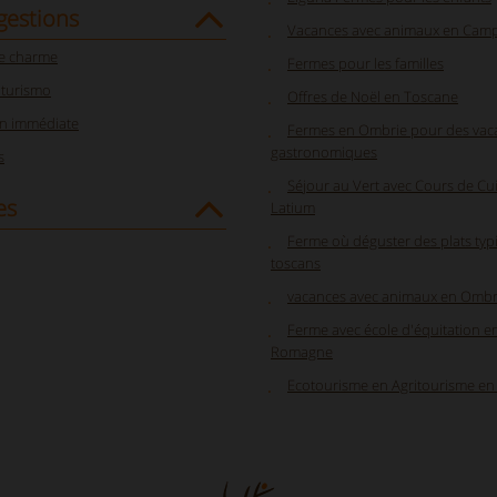
gestions
Vacances avec animaux en Cam
e charme
Fermes pour les familles
iturismo
Offres de Noël en Toscane
on immédiate
Fermes en Ombrie pour des vac
gastronomiques
s
Séjour au Vert avec Cours de Cui
es
Latium
Ferme où déguster des plats typ
toscans
vacances avec animaux en Ombr
Ferme avec école d'équitation en
Romagne
Ecotourisme en Agritourisme en