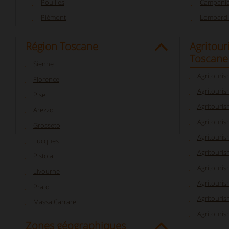
Pouilles
Campani
Piémont
Lombardi
Région Toscane
Agritour
Toscane
Sienne
Agritouri
Florence
Agritouris
Pise
Agritouri
Arezzo
Agritouris
Grosseto
Agritouri
Lucques
Agritouri
Pistoia
Agritouris
Livourne
Agritouris
Prato
Agritouris
Massa Carrare
Agritouri
Zones géographiques