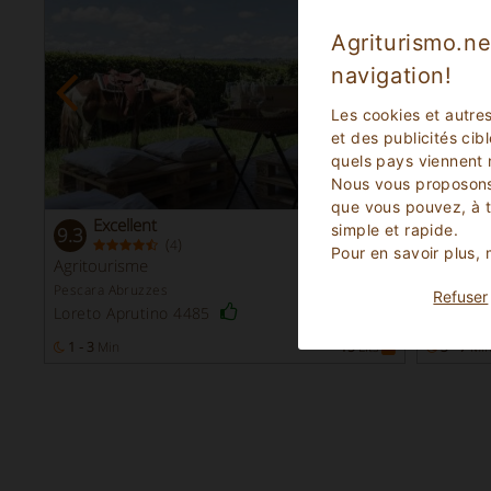
Agriturismo.ne
navigation!
Les cookies et autre
et des publicités cib
quels pays viennent 
Nous vous proposons
que vous pouvez, à 
Excellent
Fab
simple et rapide.
9.3
8.8
(
)
4
Pour en savoir plus,
Agritourisme
Apparte
Pescara Abruzzes
Pescara A
Refuser
Tocco Da
Loreto Aprutino 4485
1 - 3
Min
15
Lits
3 - 7
Mi