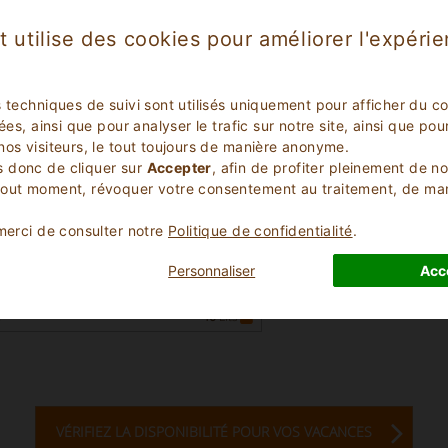
t utilise des cookies pour améliorer l'expéri
s techniques de suivi sont utilisés uniquement pour afficher du c
lées, ainsi que pour analyser le trafic sur notre site, ainsi que p
nos visiteurs, le tout toujours de manière anonyme.
 donc de cliquer sur
Accepter
, afin de profiter pleinement de n
tout moment, révoquer votre consentement au traitement, de m
uleux
(
)
7
 merci de consulter notre
Politique de confidentialité
.
ments en Agritourisme
bruzzes
Personnaliser
Acc
 Casauria 2667
n
46
Lits
VÉRIFIEZ LA DISPONIBILITÉ POUR VOS VACANCES