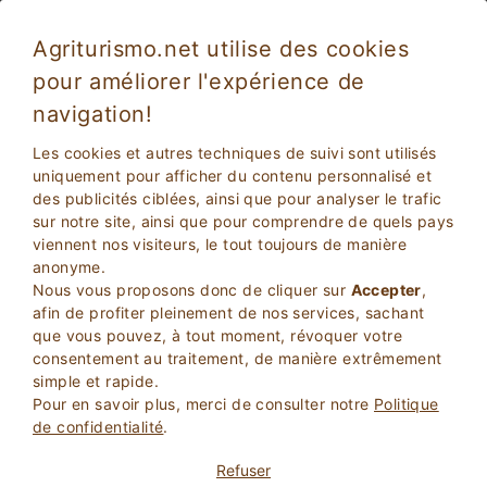
Agriturismo.net utilise des cookies
pour améliorer l'expérience de
Assemini 5517
Fabuleux
navigation!
8.6
Agritourisme
Les cookies et autres techniques de suivi sont utilisés
Cagliari
, Assemini
14
Lits
(Carte)
uniquement pour afficher du contenu personnalisé et
des publicités ciblées, ainsi que pour analyser le trafic
sur notre site, ainsi que pour comprendre de quels pays
DEMANDER AU PROPRIETAIRE
viennent nos visiteurs, le tout toujours de manière
anonyme.
Nous vous proposons donc de cliquer sur
Accepter
,
RESERVEZ
afin de profiter pleinement de nos services, sachant
que vous pouvez, à tout moment, révoquer votre
consentement au traitement, de manière extrêmement
Plus d'Informations
simple et rapide.
Pour en savoir plus, merci de consulter notre
Politique
de confidentialité
.
Refuser