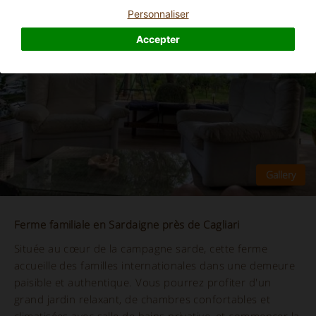
Personnaliser
Accepter
Ferme familiale en Sardaigne près de Cagliari
Située au cœur de la campagne sarde, cette ferme
accueille des familles internationales dans une demeure
paisible et authentique. Vous pourrez profiter d'un
grand jardin relaxant, de chambres confortables et
climatisées avec salle de bains privative, et commencer la