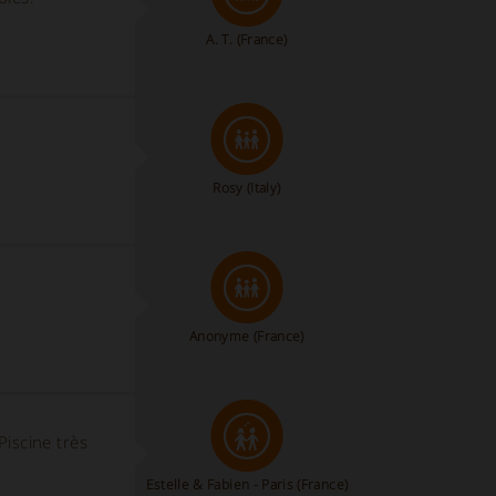
A. T.
(France)
Rosy
(Italy)
Anonyme
(France)
Piscine très
Estelle & Fabien - Paris
(France)