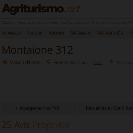
Détail commentaires des touristes: Casa Vacanze près de Firenze en Toscana, M
A
Homepage
Toscane
Florence
Montaione
Montaione-312
Montaione 312
Maison d'hôtes
Firenze
, Montaione
Réserva
(Carte)
Hébergement et Prix
Modalités et Conditio
25 Avis
Propriété