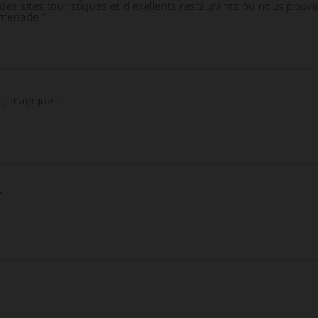
des sites touristiques et d'exellents restaurants ou nous pouv
omenade.”
t, magique !”
”