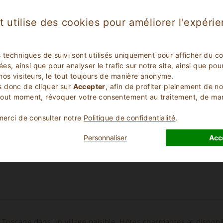
entique”
t utilise des cookies pour améliorer l'expéri
s techniques de suivi sont utilisés uniquement pour afficher du c
lées, ainsi que pour analyser le trafic sur notre site, ainsi que p
nos visiteurs, le tout toujours de manière anonyme.
 donc de cliquer sur
Accepter
, afin de profiter pleinement de n
tout moment, révoquer votre consentement au traitement, de m
 merci de consulter notre
Politique de confidentialité
.
Personnaliser
Acc
Toscane dans un village paisible. Hôtes charmantes et disponi