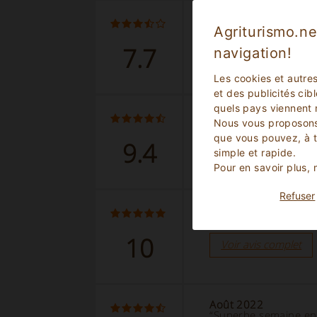
Juin 2023
“Environnement auth
Agriturismo.ne
7.7
navigation!
Voir avis complet
Les cookies et autre
et des publicités cib
quels pays viennent 
Avril 2023
Nous vous proposons
“Havre de paix”
que vous pouvez, à 
9.4
Voir avis complet
simple et rapide.
Pour en savoir plus,
Refuser
Septembre 2022
“Très beau séjour!”
10
Voir avis complet
Août 2022
“Superbe semaine en 