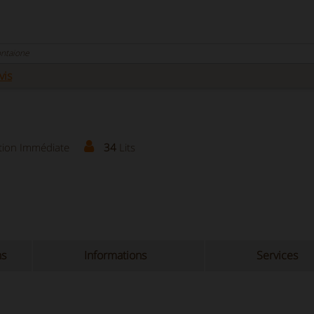
ontaione
vis
tion Immédiate
34
Lits
ns
Informations
Services