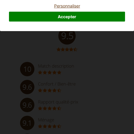
Personnaliser
Accepter
Exceptionnel
9.5
Match description
10
Confort / Bien-être
9.6
Rapport qualité-prix
9.6
Ménage
9.1