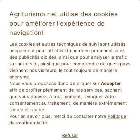
Agriturismo.net utilise des cookies
pour améliorer l'expérience de
Chiusi 4811
Exceptionnel
navigation!
9.5
Casa in campagna
Les cookies et autres techniques de suivi sont utilisés
Siena
, Chiusi
(Carte)
uniquement pour afficher du contenu personnalisé et
des publicités ciblées, ainsi que pour analyser le trafic
Réservation Immédiate
24
Lits
sur notre site, ainsi que pour comprendre de quels pays
viennent nos visiteurs, le tout toujours de manière
DEMANDER AU PROPRIETAIRE
anonyme.
Nous vous proposons donc de cliquer sur
Accepter
,
RESERVEZ
afin de profiter pleinement de nos services, sachant
que vous pouvez, à tout moment, révoquer votre
consentement au traitement, de manière extrêmement
simple et rapide.
Plus d'Informations
Pour en savoir plus, merci de consulter notre
Politique
de confidentialité
.
9 Avis
Propriété
Refuser