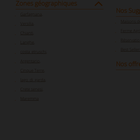
Zones géographiques
Nos Sug
Garfagnana
,
Maisons d
Versilia
,
Ferme Agr
Chianti
,
Réservati
Langhe
,
Best Seller
costa_etruschi
,
Argentario
,
Nos offr
Cinque Terre
,
lago_di_garda
,
Crete senesi
,
Maremma