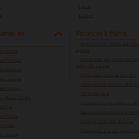
e
Ligurie
e
Calabre
ismes en
Vacances à thème
Agriturismo en Ombrie avec pisc
enfants
sme Arezzo
Fermes avec dégustation de vin 
me Florence
région des Langhe
sme Grosseto
Ferme avec centre de bien-être
me Livourne
Hébergements proches de la me
sme Lucques
Offres bien-être
sme Massa Carrare
Vacances pour les amateurs de t
me Pise
Vacances écologiques à la ferme
me Pistoia
Ferme en Sicile près de la mer
me Prato
Événements à ne pas manquer en
sme Sienne