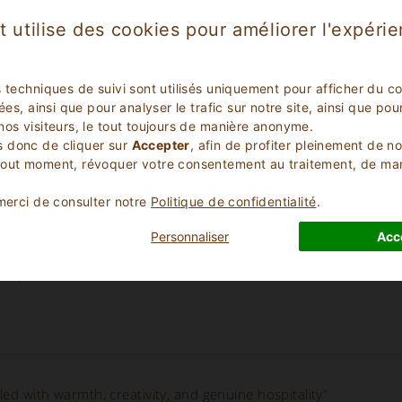
t utilise des cookies pour améliorer l'expéri
s techniques de suivi sont utilisés uniquement pour afficher du c
lées, ainsi que pour analyser le trafic sur notre site, ainsi que p
nos visiteurs, le tout toujours de manière anonyme.
 donc de cliquer sur
Accepter
, afin de profiter pleinement de n
tout moment, révoquer votre consentement au traitement, de m
 merci de consulter notre
Politique de confidentialité
.
Personnaliser
Acc
emps et relaxante”
led with warmth, creativity, and genuine hospitality”