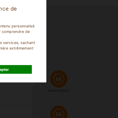
ence de
ontenu personnalisé
our comprendre de
os services, sachant
anière extrêmement
epter
Xavier
(France)