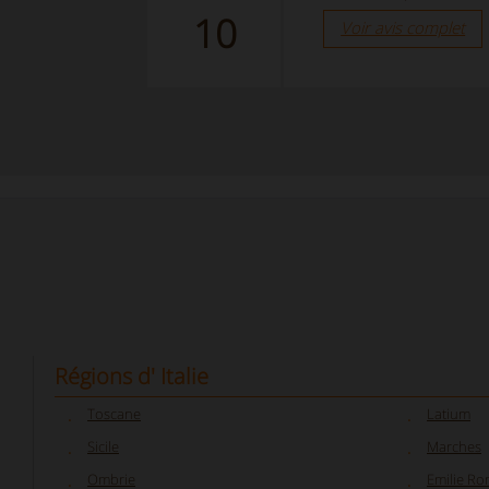
10
Voir avis complet
Régions d' Italie
Toscane
Latium
Sicile
Marches
Ombrie
Emilie R