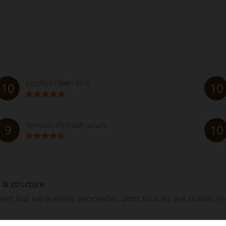
Confort / Bien-être
10
10
Services d’infrastructure
9
10
 la structure
ent leur expériences personelles, donc tous les avis publiés en 