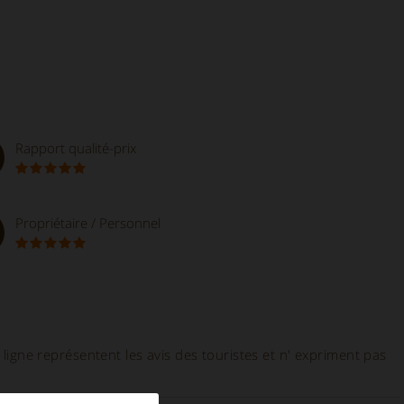
Rapport qualité-prix
Propriétaire / Personnel
ligne représentent les avis des touristes et n' expriment pas