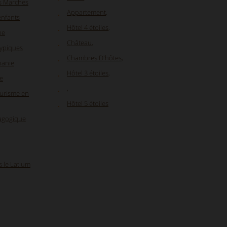
es Marches
Appartement
,
enfants
Hôtel 4 étoiles
,
ne
Château
,
typiques
Chambres D'hôtes
,
panie
Hôtel 3 étoiles
,
e
,
ourisme en
Hôtel 5 étoiles
dagogique
s le Latium