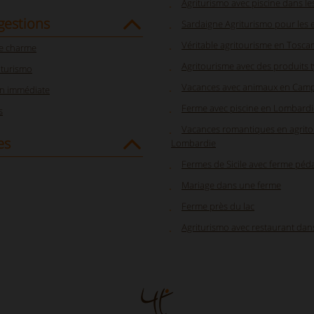
Agriturismo avec piscine dans l
gestions
Sardaigne Agriturismo pour les 
Véritable agritourisme en Tosca
e charme
Agritourisme avec des produits 
iturismo
Vacances avec animaux en Cam
on immédiate
Ferme avec piscine en Lombardi
s
Vacances romantiques en agrit
es
Lombardie
Fermes de Sicile avec ferme pé
Mariage dans une ferme
Ferme près du lac
Agriturismo avec restaurant dan