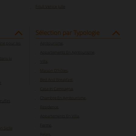
Friuli Venice Julie
Sélection par Typologie
ine pour les
Agritourisme
,
Appartements En Agritourisme
,
dans la
Villa
,
Maison D'hôtes
,
Bed And Breakfast
,
r
Casa In Campagna
,
Chambre En Agritourisme
,
ruffes
Residence
,
Appartements En Villa
,
Ferme
,
 Sicile
Relais
,