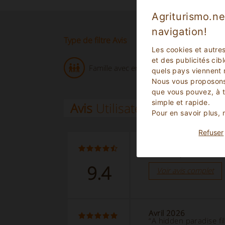
Agriturismo.ne
navigation!
Type de filtre Avis
Les cookies et autre
et des publicités cib
Famille avec enfants plus âgés (2)
quels pays viennent 
Nous vous proposons
que vous pouvez, à 
simple et rapide.
Avis
Utilisateurs
Pour en savoir plus,
Refuser
Juillet 2026
“Une étape hors du t
9.4
Voir avis complet
Avril 2026
“A hidden paradise fil