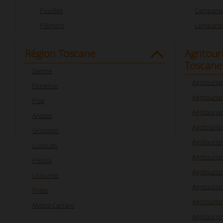
Pouilles
Campani
Piémont
Lombardi
Région Toscane
Agritour
Toscane
Sienne
Agritouri
Florence
Agritouris
Pise
Agritouri
Arezzo
Agritouris
Grosseto
Agritouri
Lucques
Agritouri
Pistoia
Agritouris
Livourne
Agritouris
Prato
Agritouris
Massa Carrare
Agritouri