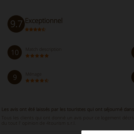
Exceptionnel
9.7
Match description
10
Ménage
9
Les avis ont été laissés par les touristes qui ont séjourné dans
Tous les clients qui ont donné un avis pour ce logement décriv
du tout l' opinion de 4tourism s.r.l.