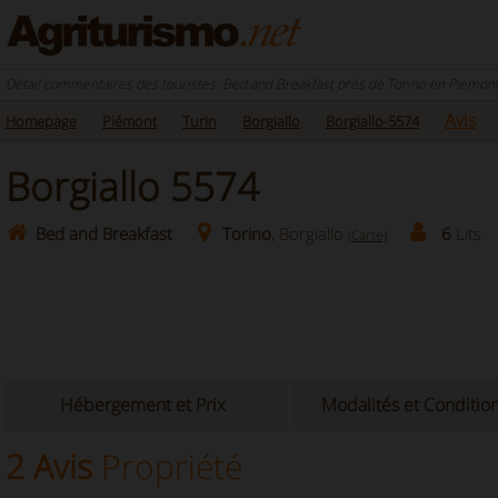
Détail commentaires des touristes: Bed and Breakfast près de Torino en Piemont
Avis
Homepage
Piémont
Turin
Borgiallo
Borgiallo-5574
Borgiallo 5574
Bed and Breakfast
Torino
, Borgiallo
6
Lits
(Carte)
Hébergement et Prix
Modalités et Conditio
2 Avis
Propriété