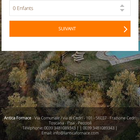
SUIVANT
Antica Fornace
- Via Comunale / via di Cedri - 101 - 56037 - Frazione Cedri
Toscana - Pisa - Peccioli
Téléphone: 0039 3481089343 | | 0039 3481089343 |
Email: info@lanticafornace.com